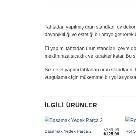
Tahtadan yapılmış ürün standları, ev dekor
dayanıklılığı ve estetiği bir araya getirere
El yapımı tahtadan ürün standları, çevre do
mekânınıza sıcaklık ve karakter katar. Bu 
Siz de el yapımı tahtadan ürün standlarını 
vurgulamak için mükemmel bir yol arıyorsanı
İLGILI ÜRÜNLER
+
+
₺
239,99
Basamak Yedek Parça 2
Rol 
Orijinal
Şu
₺
125,99