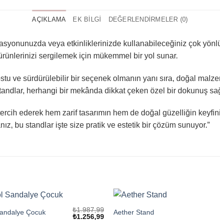
AÇIKLAMA
EK BILGI
DEĞERLENDIRMELER (0)
asyonunuzda veya etkinliklerinizde kullanabileceğiniz çok yönlü 
k ürünlerinizi sergilemek için mükemmel bir yol sunar.
stu ve sürdürülebilir bir seçenek olmanın yanı sıra, doğal malzeme
standlar, herhangi bir mekânda dikkat çeken özel bir dokunuş sağ
tercih ederek hem zarif tasarımın hem de doğal güzelliğin keyfini 
z, bu standlar işte size pratik ve estetik bir çözüm sunuyor.”
₺
1.987,99
Sandalye Çocuk
Aether Stand
Orijinal
Şu
₺
1.256,99