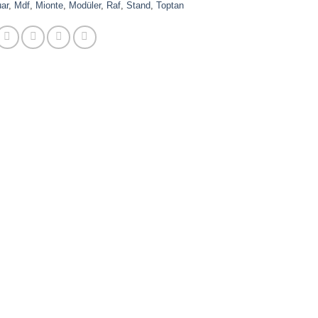
ar
,
Mdf
,
Mionte
,
Modüler
,
Raf
,
Stand
,
Toptan