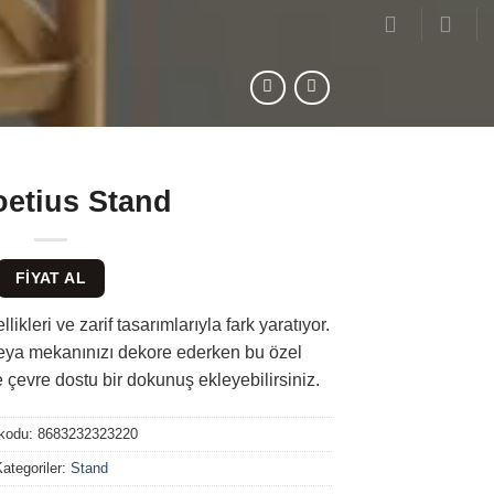
etius Stand
FIYAT AL
ikleri ve zarif tasarımlarıyla fark yaratıyor.
veya mekanınızı dekore ederken bu özel
e çevre dostu bir dokunuş ekleyebilirsiniz.
 kodu:
8683232323220
ategoriler:
Stand