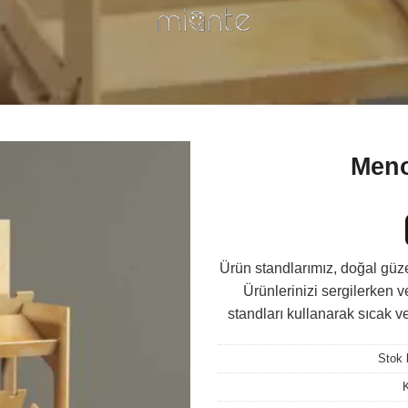
P
Meno
Ürün standlarımız, doğal güzell
Ürünlerinizi sergilerken 
standları kullanarak sıcak v
Stok
K