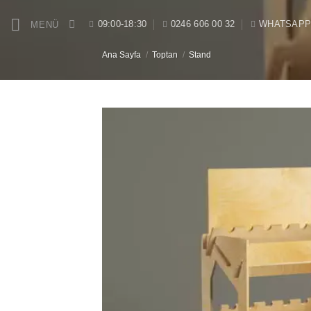
İçeriğe
09:00-18:30
0246 606 00 32
WHATSAP
MENÜ
atla
Ana Sayfa
/
Toptan
/
Stand