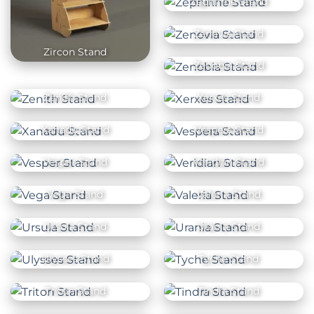
Zephirine Stand
Zenovia Stand
Zircon Stand
Zenobia Stand
Zenith Stand
Xerxes Stand
Xanadu Stand
Vespera Stand
Vesper Stand
Veridian Stand
Vega Stand
Valeria Stand
Ursula Stand
Urania Stand
Ulysses Stand
Tyche Stand
Triton Stand
Tindra Stand