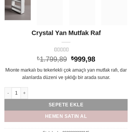
Crystal Yan Mutfak Raf
44
müşteri
Orijinal
Şu
1.799,89
999,98
₺
₺
puanına
fiyat:
andaki
dayanarak
Mionte markalı bu tekerlekli çok amaçlı yan mutfak rafı, dar
5 üzerinden
₺1.799,89.
fiyat:
4.7
puan
alanlarda düzeni ve şıklığı bir arada sunar.
₺999,98.
aldı
Crystal Yan Mutfak Raf adet
SEPETE EKLE
HEMEN SATIN AL