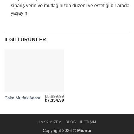
sipariş verin ve mutfağınızda düzeni ve estetiği bir arada
yaşayın
İLGILI ÜRÜNLER
₺
8.899,99
Calm Mutfak Adası
Orijinal
Şu
₺
7.354,99
fiyat:
andaki
₺8.899,99.
fiyat:
₺7.354,99.
HAKKIMIZDA
BLOG
İLETIŞIM
Copyright 2026 ©
Mionte