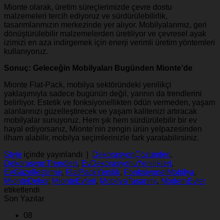
Mionte olarak, üretim süreçlerimizde çevre dostu
malzemeleri tercih ediyoruz ve sürdürülebilirlik,
tasarımlarımızın merkezinde yer alıyor. Mobilyalarımız, geri
dönüştürülebilir malzemelerden üretiliyor ve çevresel ayak
izimizi en aza indirgemek için enerji verimli üretim yöntemleri
kullanıyoruz.
Sonuç: Geleceğin Mobilyaları Bugünden Mionte’de
Mionte Flat-Pack, mobilya sektöründeki yenilikçi
yaklaşımıyla sadece bugünün değil, yarının da trendlerini
belirliyor. Estetik ve fonksiyonellikten ödün vermeden, yaşam
alanlarınızı güzelleştirecek ve yaşam kalitenizi artıracak
mobilyalar sunuyoruz. Hem şık hem sürdürülebilir bir ev
hayal ediyorsanız, Mionte’nin zengin ürün yelpazesinden
ilham alabilir, mobilya seçimlerinizle fark yaratabilirsiniz.
Style
içinde yayınlandı
|
DekorasyonÇözümleri
,
DekorasyonTrendleri
,
EvDekorasyonuYenilikleri
,
EvGüzelleştirme
,
FlatPackYenilik
,
FonksiyonelMobilya
,
MionteDekor
,
MionteEvleri
,
MobilyaTasarımı
,
ModernEvler
etiketlendi
Son Yazılar
08