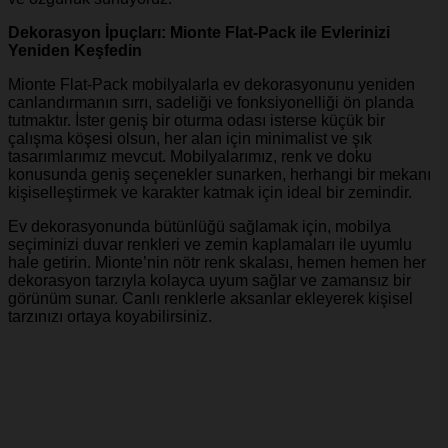
Dekorasyon İpuçları: Mionte Flat-Pack ile Evlerinizi
Yeniden Keşfedin
Mionte Flat-Pack mobilyalarla ev dekorasyonunu yeniden
canlandırmanın sırrı, sadeliği ve fonksiyonelliği ön planda
tutmaktır. İster geniş bir oturma odası isterse küçük bir
çalışma köşesi olsun, her alan için minimalist ve şık
tasarımlarımız mevcut. Mobilyalarımız, renk ve doku
konusunda geniş seçenekler sunarken, herhangi bir mekanı
kişiselleştirmek ve karakter katmak için ideal bir zemindir.
Ev dekorasyonunda bütünlüğü sağlamak için, mobilya
seçiminizi duvar renkleri ve zemin kaplamaları ile uyumlu
hale getirin. Mionte’nin nötr renk skalası, hemen hemen her
dekorasyon tarzıyla kolayca uyum sağlar ve zamansız bir
görünüm sunar. Canlı renklerle aksanlar ekleyerek kişisel
tarzınızı ortaya koyabilirsiniz.