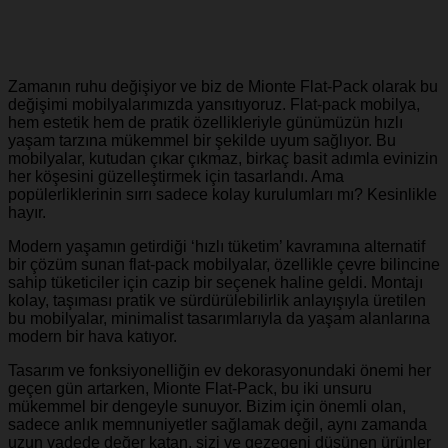
Zamanın ruhu değişiyor ve biz de Mionte Flat-Pack olarak bu
değişimi mobilyalarımızda yansıtıyoruz. Flat-pack mobilya,
hem estetik hem de pratik özellikleriyle günümüzün hızlı
yaşam tarzına mükemmel bir şekilde uyum sağlıyor. Bu
mobilyalar, kutudan çıkar çıkmaz, birkaç basit adımla evinizin
her köşesini güzelleştirmek için tasarlandı. Ama
popülerliklerinin sırrı sadece kolay kurulumları mı? Kesinlikle
hayır.
Modern yaşamın getirdiği ‘hızlı tüketim’ kavramına alternatif
bir çözüm sunan flat-pack mobilyalar, özellikle çevre bilincine
sahip tüketiciler için cazip bir seçenek haline geldi. Montajı
kolay, taşıması pratik ve sürdürülebilirlik anlayışıyla üretilen
bu mobilyalar, minimalist tasarımlarıyla da yaşam alanlarına
modern bir hava katıyor.
Tasarım ve fonksiyonelliğin ev dekorasyonundaki önemi her
geçen gün artarken, Mionte Flat-Pack, bu iki unsuru
mükemmel bir dengeyle sunuyor. Bizim için önemli olan,
sadece anlık memnuniyetler sağlamak değil, aynı zamanda
uzun vadede değer katan, sizi ve gezegeni düşünen ürünler