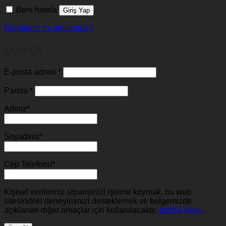
Beni hatırla
Giriş Yap
Parolanızı mı unuttunuz?
Üye Ol
Gerekli
E-posta adresi
*
Gerekli
Parola
*
Adınız
*
Soyadınız
*
Cep Telefonu
*
Kişisel verileriniz siparişinizi işleme koymak, bu web
sitesindeki deneyiminizi desteklemek ve belgemizde
açıklanan diğer amaçlar için kullanılacaktır.
gizlilik ilkesi
.