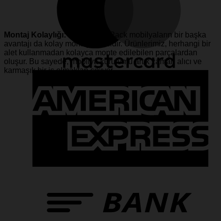
Montaj Kolaylığı:
Mionte Flat-Pack mobilyaların bir başka
avantajı da kolay montaj sürecidir. Ürünlerimiz, herhangi bir
alet kullanmadan kolayca monte edilebilen parçalardan
oluşur. Bu sayede, mobilya kurulumu artık zaman alıcı ve
karmaşık bir iş olmaktan çıkıyor.
A
E
T