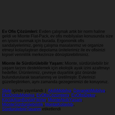
Ev Ofis Çözümleri:
Evden çalışmak artık bir norm haline
geldi ve Mionte Flat-Pack, ev ofis mobilyaları konusunda size
en iyisini sunmak için burada. Ergonomik ofis
sandalyelerimiz, geniş çalışma masalarımız ve organize
etmeyi kolaylaştıran depolama ünitelerimiz ile ev ofisinizi
kişisel verimlilik merkezinize dönüştürebilirsiniz.
Mionte ile Sürdürülebilir Yaşam:
Mionte, sürdürülebilir bir
yaşam tarzını desteklemek için ekolojik ayak izini azaltmayı
hedefler. Ürünlerimiz, çevreye duyarlılık göz önünde
bulundurularak tasarlanmış ve üretilmiştir. Evlerinizi
güzelleştirirken, aynı zamanda gezegenimizi de koruyoruz.
Style
içinde yayınlandı
|
AkıllıMobilya
,
DayanıklıMobilya
,
EkoDostuMobilya
,
EvOfisÇözümlerix
,
EvOfisiDekor
,
KüçükAlanBüyükFikirler
,
MionteAkıllıYaşam
,
MionteSürdürülebilirlik
,
MontajKolaylığı
,
SürdürülebilirTasarım
etiketlendi