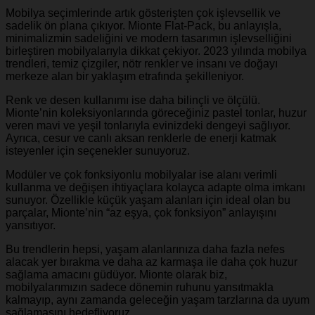
Mobilya seçimlerinde artık gösterişten çok işlevsellik ve
sadelik ön plana çıkıyor. Mionte Flat-Pack, bu anlayışla,
minimalizmin sadeliğini ve modern tasarımın işlevselliğini
birleştiren mobilyalarıyla dikkat çekiyor. 2023 yılında mobilya
trendleri, temiz çizgiler, nötr renkler ve insanı ve doğayı
merkeze alan bir yaklaşım etrafında şekilleniyor.
Renk ve desen kullanımı ise daha bilinçli ve ölçülü.
Mionte’nin koleksiyonlarında göreceğiniz pastel tonlar, huzur
veren mavi ve yeşil tonlarıyla evinizdeki dengeyi sağlıyor.
Ayrıca, cesur ve canlı aksan renklerle de enerji katmak
isteyenler için seçenekler sunuyoruz.
Modüler ve çok fonksiyonlu mobilyalar ise alanı verimli
kullanma ve değişen ihtiyaçlara kolayca adapte olma imkanı
sunuyor. Özellikle küçük yaşam alanları için ideal olan bu
parçalar, Mionte’nin “az eşya, çok fonksiyon” anlayışını
yansıtıyor.
Bu trendlerin hepsi, yaşam alanlarınıza daha fazla nefes
alacak yer bırakma ve daha az karmaşa ile daha çok huzur
sağlama amacını güdüyor. Mionte olarak biz,
mobilyalarımızın sadece dönemin ruhunu yansıtmakla
kalmayıp, aynı zamanda geleceğin yaşam tarzlarına da uyum
sağlamasını hedefliyoruz.