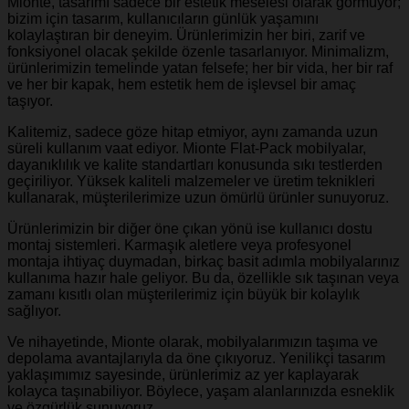
Mionte, tasarımı sadece bir estetik meselesi olarak görmüyor;
bizim için tasarım, kullanıcıların günlük yaşamını
kolaylaştıran bir deneyim. Ürünlerimizin her biri, zarif ve
fonksiyonel olacak şekilde özenle tasarlanıyor. Minimalizm,
ürünlerimizin temelinde yatan felsefe; her bir vida, her bir raf
ve her bir kapak, hem estetik hem de işlevsel bir amaç
taşıyor.
Kalitemiz, sadece göze hitap etmiyor, aynı zamanda uzun
süreli kullanım vaat ediyor. Mionte Flat-Pack mobilyalar,
dayanıklılık ve kalite standartları konusunda sıkı testlerden
geçiriliyor. Yüksek kaliteli malzemeler ve üretim teknikleri
kullanarak, müşterilerimize uzun ömürlü ürünler sunuyoruz.
Ürünlerimizin bir diğer öne çıkan yönü ise kullanıcı dostu
montaj sistemleri. Karmaşık aletlere veya profesyonel
montaja ihtiyaç duymadan, birkaç basit adımla mobilyalarınız
kullanıma hazır hale geliyor. Bu da, özellikle sık taşınan veya
zamanı kısıtlı olan müşterilerimiz için büyük bir kolaylık
sağlıyor.
Ve nihayetinde, Mionte olarak, mobilyalarımızın taşıma ve
depolama avantajlarıyla da öne çıkıyoruz. Yenilikçi tasarım
yaklaşımımız sayesinde, ürünlerimiz az yer kaplayarak
kolayca taşınabiliyor. Böylece, yaşam alanlarınızda esneklik
ve özgürlük sunuyoruz.